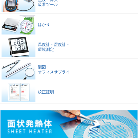
吸着ツール
はかり
温度計
・
湿度計
・
環境測定
製図
・
オフィスサプライ
校正証明