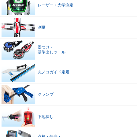
レーザー
・
光学測定
測量
墨つけ
・
基準出しツール
丸ノコガイド定規
クランプ
下地探し
点検
・
保安
・