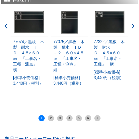
 木
77074／黒板 木
77075／黒板 木
77322／黒板 木
7
製 耐水 Ｔ
製 耐水 ＴＤ
製 耐水 Ｔ
製
Ｄ ４５×６０
－２ ６０×４５
Ｃ ４５×６０
Ｂ
㎝ 「工事名・
㎝ 「工事名・
㎝ 「工事名・
㎝
工種・測点」
工種・測点」
工種」 横
名
横
縦
別）
[標準小売価格]
[
[標準小売価格]
[標準小売価格]
3,440円（税別）
3
3,440円（税別）
3,440円（税別）
1
2
3
4
5
6
7
製品コード・キーワードから探す