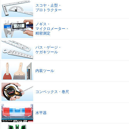
スコヤ
・
止型
・
プロトラクター
ノギス
・
マイクロメーター
・
精密測定
パス
・
ゲージ
・
ケガキツール
内装ツール
コンベックス
・
巻尺
水平器