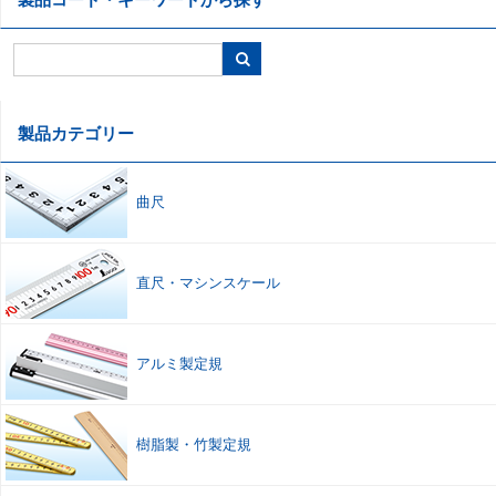
製品カテゴリー
曲尺
直尺
・
マシンスケール
アルミ製定規
樹脂製
・
竹製定規