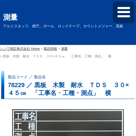
測量
アルミスタッフ、標尺、ポール、ロッドテープ、カウントメジャー、黒板
シンワ測定株式会社 Home
製品情報
測量
黒板 木製 耐水 ＴＤＳ ３０×４５㎝ 「工事名・工種・測点」 横
製品コード ／ 製品名
78229 ／ 黒板 木製 耐水 ＴＤＳ ３０×
４５㎝ 「工事名・工種・測点」 横