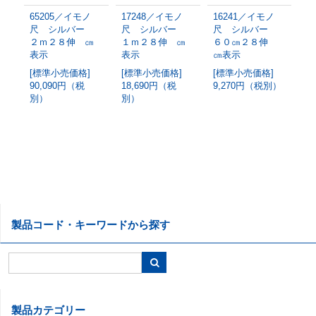
65205／イモノ
17248／イモノ
16241／イモノ
1
尺 シルバー
尺 シルバー
尺 シルバー
尺
２ｍ２８伸 ㎝
１ｍ２８伸 ㎝
６０㎝２８伸
３
表示
表示
㎝表示
㎝
[標準小売価格]
[標準小売価格]
[標準小売価格]
[
90,090円（税
18,690円（税
9,270円（税別）
5
別）
別）
製品コード・キーワードから探す
製品カテゴリー