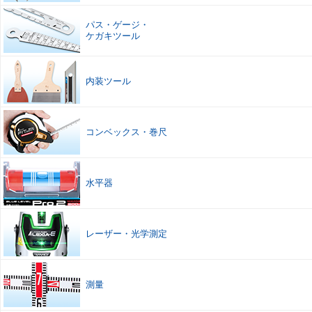
パス
・
ゲージ
・
ケガキツール
内装ツール
コンベックス
・
巻尺
水平器
レーザー
・
光学測定
測量