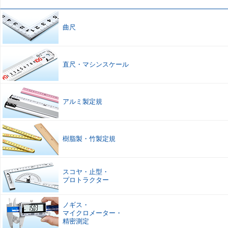
曲尺
直尺
・
マシンスケール
アルミ製定規
樹脂製
・
竹製定規
スコヤ
・
止型
・
プロトラクター
ノギス
・
マイクロメーター
・
精密測定