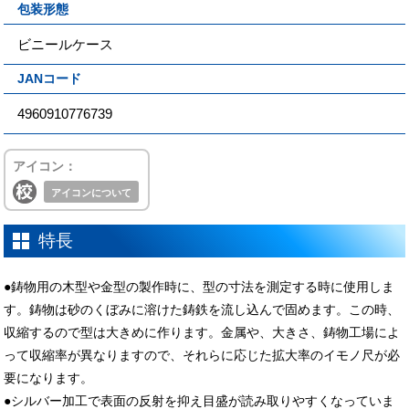
包装形態
ビニールケース
JANコード
4960910776739
アイコン：
アイコンについて
特長
●鋳物用の木型や金型の製作時に、型の寸法を測定する時に使用しま
す。鋳物は砂のくぼみに溶けた鋳鉄を流し込んで固めます。この時、
収縮するので型は大きめに作ります。金属や、大きさ、鋳物工場によ
って収縮率が異なりますので、それらに応じた拡大率のイモノ尺が必
要になります。
●シルバー加工で表面の反射を抑え目盛が読み取りやすくなっていま