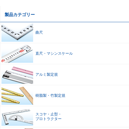
製品カテゴリー
曲尺
直尺
・
マシンスケール
アルミ製定規
樹脂製
・
竹製定規
スコヤ
・
止型
・
プロトラクター