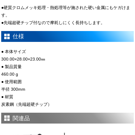
●硬質クロムメッキ処理・熱処理等が施された硬い金属にもケガけま
す。
●先端超硬チップ付なので摩耗しにくく長持ちします。
仕様
● 本体サイズ
300.00×28.00×23.00㎜
● 製品質量
460.00 g
● 使用範囲
半径 300mm
● 材質
炭素鋼（先端超硬チップ）
関連品