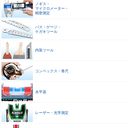
ノギス
・
マイクロメーター
・
精密測定
パス
・
ゲージ
・
ケガキツール
内装ツール
コンベックス
・
巻尺
水平器
レーザー
・
光学測定