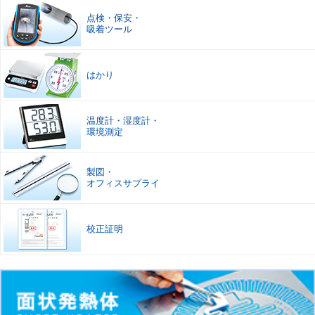
点検
・
保安
・
吸着ツール
はかり
温度計
・
湿度計
・
環境測定
製図
・
オフィスサプライ
校正証明