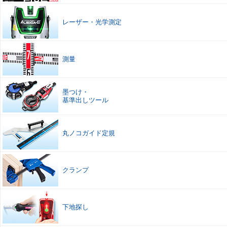
レーザー
・
光学測定
測量
墨つけ
・
基準出しツール
丸ノコガイド定規
クランプ
下地探し