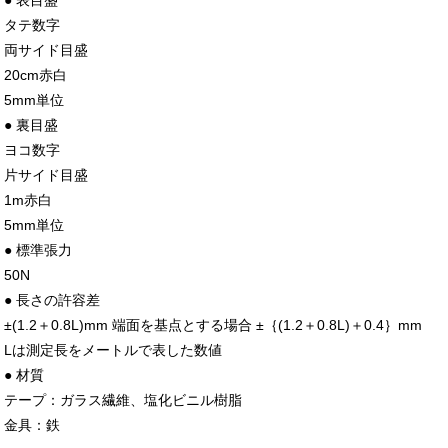
● 表目盛
タテ数字
両サイド目盛
20cm赤白
5mm単位
● 裏目盛
ヨコ数字
片サイド目盛
1m赤白
5mm単位
● 標準張力
50N
● 長さの許容差
±(1.2＋0.8L)mm 端面を基点とする場合 ±｛(1.2＋0.8L)＋0.4｝mm
Lは測定長をメートルで表した数値
● 材質
テープ：ガラス繊維、塩化ビニル樹脂
金具：鉄