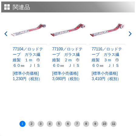
関連品
ドテ
77104／ロッドテ
77109／ロッドテ
77116／ロッドテ
7
繊
ープ ガラス繊
ープ ガラス繊
ープ ガラス繊
ー
巾
維製 １ｍ 巾
維製 ２ｍ 巾
維製 ３ｍ 巾
維
ア
６０㎜ ＪＩＳ
６０㎜ ＪＩＳ
６０㎜ ＪＩＳ
６
Ｓ
[標準小売価格]
[標準小売価格]
[標準小売価格]
[
1,230円（税別）
3,080円（税別）
3,410円（税別）
4
1
2
3
4
5
6
7
8
9
10
11