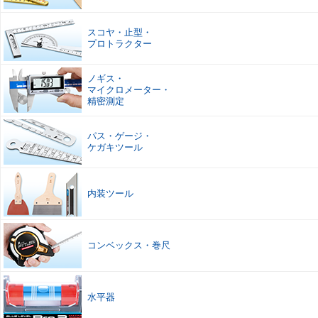
スコヤ
・
止型
・
プロトラクター
ノギス
・
マイクロメーター
・
精密測定
パス
・
ゲージ
・
ケガキツール
内装ツール
コンベックス
・
巻尺
水平器