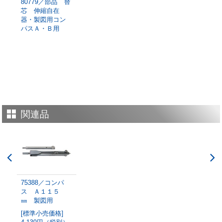
80779／部品 替
芯 伸縮自在
器・製図用コン
パスＡ・Ｂ用
関連品
75388／コンパ
ス Ａ１１５
㎜ 製図用
[標準小売価格]