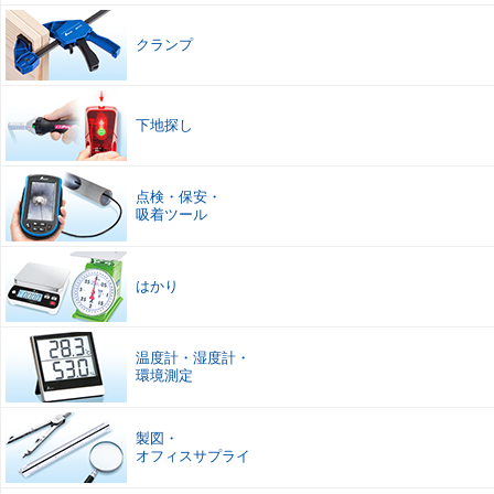
クランプ
下地探し
点検
・
保安
・
吸着ツール
はかり
温度計
・
湿度計
・
環境測定
製図
・
オフィスサプライ