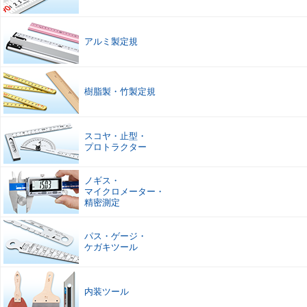
アルミ製定規
樹脂製
・
竹製定規
スコヤ
・
止型
・
プロトラクター
ノギス
・
マイクロメーター
・
精密測定
パス
・
ゲージ
・
ケガキツール
内装ツール