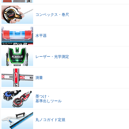
コンベックス
・
巻尺
水平器
レーザー
・
光学測定
測量
墨つけ
・
基準出しツール
丸ノコガイド定規