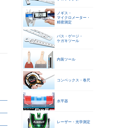
ノギス
・
マイクロメーター
・
精密測定
パス
・
ゲージ
・
ケガキツール
内装ツール
コンベックス
・
巻尺
水平器
レーザー
・
光学測定