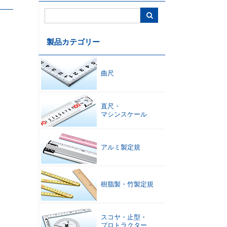
コンベックス
・
内装ツール
巻尺
水平器
製品カテゴリー
曲尺
直尺
・
マシンスケール
温度計
・
湿度計
・
製図
・
はかり
環境測定
オフィスサプライ
アルミ製定規
樹脂製
・
竹製定規
スコヤ
・
止型
・
プロトラクター