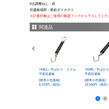
0点調整ねじ：鉄
目盛板端部：亜鉛ダイカスト
※計量対象はご使用の都度フックから下ろしてくだ
関連品
493／手ばかり ８㎏平
74461／手ばかり ２０㎏
74488／手ばか
盛板
平面目盛板
平面目盛板
準小売価格]
[標準小売価格]
[標準小売価格]
380円（税別）
8,210円（税別）
19,560円（税別
1
2