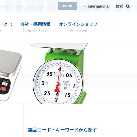
HOME
International
検索
会社・採用情報
オンラインショップ
ヒーター）
r
Company / Recruit
Online shop
・消耗品の検索
校正証明について
特注品のご案内
ご依頼方法や詳細はこちら
ご依頼方法や詳細はこちら
品の後継品紹介
製品コード・キーワードから探す