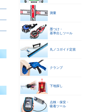
測量
墨つけ
・
基準出しツール
丸ノコガイド定規
クランプ
下地探し
点検
・
保安
・
吸着ツール