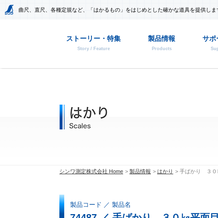
曲尺、直尺、各種定規など、「はかるもの」をはじめとした確かな道具を提供しま
ストーリー・特集
製品情報
サポ
Story / Feature
Products
Sup
シンワ測定株式会社 Home
製品情報
はかり
手ばかり ３０
製品コード ／ 製品名
74487 ／ 手ばかり ３０㎏平面