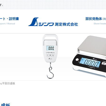
す。
ート・説明書
面状発熱体
（
port / Manual
Sheet heate
部品
廃番
㎏平面目盛板
目盛板