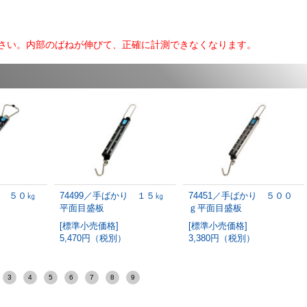
さい。内部のばねが伸びて、正確に計測できなくなります。
り ５０㎏
74499／手ばかり １５㎏
74451／手ばかり ５００
平面目盛板
ｇ平面目盛板
[標準小売価格]
[標準小売価格]
）
5,470円（税別）
3,380円（税別）
3
4
5
6
7
8
9