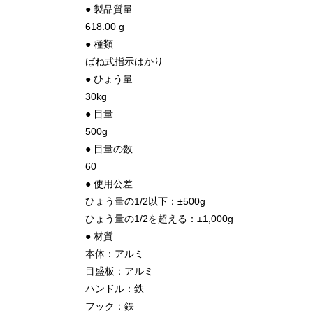
● 製品質量
618.00 g
● 種類
ばね式指示はかり
● ひょう量
30kg
● 目量
500g
● 目量の数
60
● 使用公差
ひょう量の1/2以下：±500g
ひょう量の1/2を超える：±1,000g
● 材質
本体：アルミ
目盛板：アルミ
ハンドル：鉄
フック：鉄