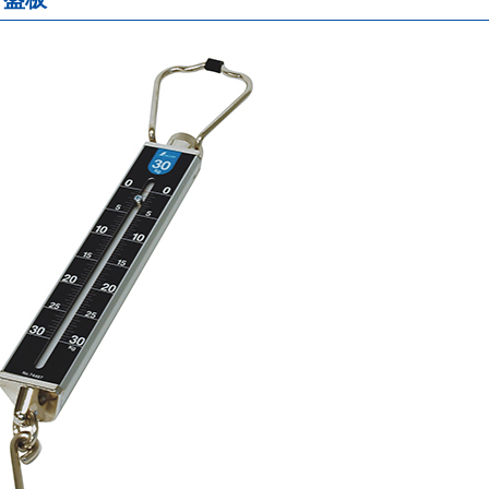
ノギス
・
スコヤ
・
止型
・
マイクロメーター
パス
・
ゲージ
・
樹脂製
・
竹製定規
プロトラクター
・
精密測定
ケガキツール
点検
・
保安
・
丸ノコガイド定規
クランプ
下地探し
吸着ツール