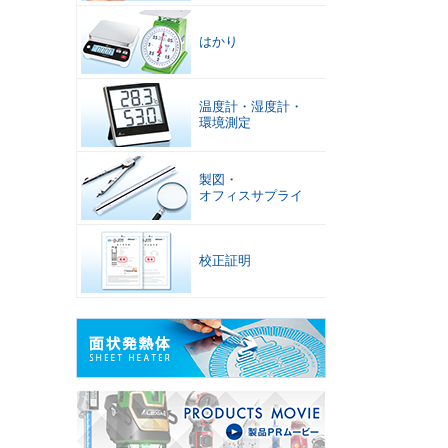
はかり
温度計
・
湿度計
・
環境測定
製図
・
オフィスサプライ
校正証明