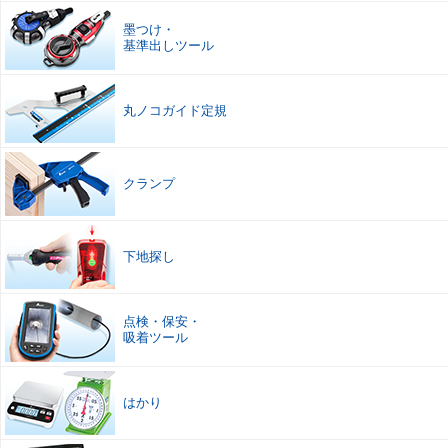
墨つけ
・
基準出しツール
丸ノコガイド定規
クランプ
下地探し
点検
・
保安
・
吸着ツール
はかり