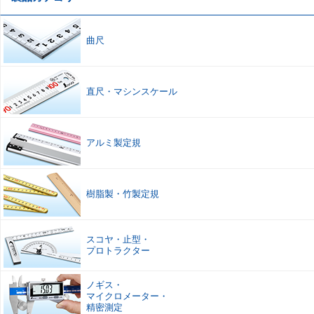
曲尺
直尺
・
マシンスケール
アルミ製定規
樹脂製
・
竹製定規
スコヤ
・
止型
・
プロトラクター
ノギス
・
マイクロメーター
・
精密測定