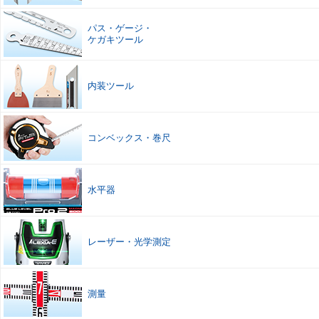
パス
・
ゲージ
・
ケガキツール
内装ツール
コンベックス
・
巻尺
水平器
レーザー
・
光学測定
測量