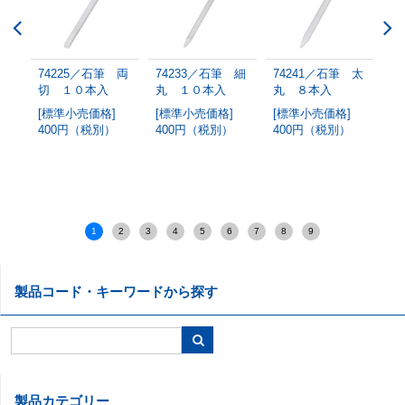
 二
74225／石筆 両
74233／石筆 細
74241／石筆 太
7
入
切 １０本入
丸 １０本入
丸 ８本入
平
[標準小売価格]
[標準小売価格]
[標準小売価格]
[
別）
400円（税別）
400円（税別）
400円（税別）
4
1
2
3
4
5
6
7
8
9
製品コード・キーワードから探す
製品カテゴリー