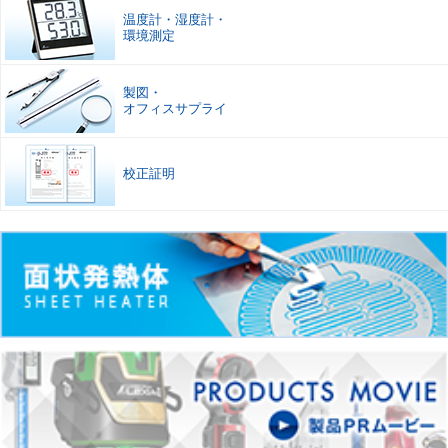
温度計
・
湿度計
・
環境測定
製図
・
オフィスサプライ
校正証明