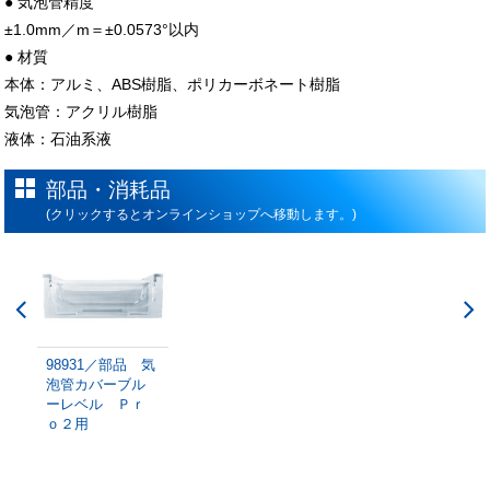
● 気泡管精度
±1.0mm／m＝±0.0573°以内
● 材質
本体：アルミ、ABS樹脂、ポリカーボネート樹脂
気泡管：アクリル樹脂
液体：石油系液
部品・消耗品
(クリックするとオンラインショップへ移動します。)
98931／部品 気
泡管カバーブル
ーレベル Ｐｒ
ｏ２用