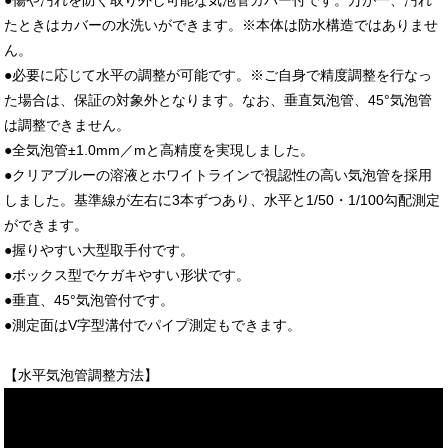
●傷や汚れを防ぐ取り外し可能な気泡管カバー付です。万が一、汚れ
たときはカバーの水洗いができます。※本体は防水構造ではありませ
ん。
●必要に応じて水平の調整が可能です。※ご自身で精度調整を行なっ
た場合は、保証の対象外となります。なお、垂直気泡管、45°気泡管
は調整できません。
●全気泡管±1.0mm／mと高精度を実現しました。
●クリアブルーの溶液とホワイトラインで視認性の高い気泡管を採用
しました。基準線が左右に3本ずつあり、水平と1/50・1/100勾配測定
ができます。
●握りやすい大型取手付です。
●ボックス型でケガキやすい形状です。
●垂直、45°気泡管付です。
●測定面はV字型溝付でパイプ測定もできます。
【水平気泡管調整方法】