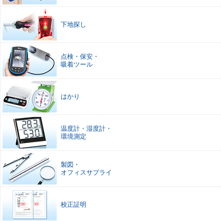
下地探し
点検
・
保安
・
吸着ツール
はかり
温度計
・
湿度計
・
環境測定
製図
・
オフィスサプライ
校正証明