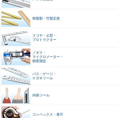
樹脂製
・
竹製定規
スコヤ
・
止型
・
プロトラクター
ノギス
・
マイクロメーター
・
精密測定
パス
・
ゲージ
・
ケガキツール
内装ツール
コンベックス
・
巻尺