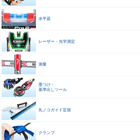
水平器
レーザー
・
光学測定
測量
墨つけ
・
基準出しツール
丸ノコガイド定規
クランプ