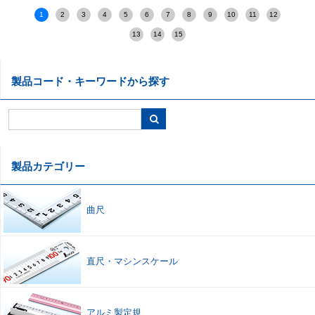
1
2
3
4
5
6
7
8
9
10
11
12
13
14
15
製品コード・キーワードから探す
製品カテゴリー
曲尺
直尺
・
マシンスケール
アルミ製定規