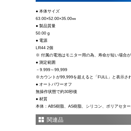
● 本体サイズ
63.00×52.00×35.00㎜
● 製品質量
50.00 g
● 電源
LR44 2個
※ 付属の電池はモニター用の為、寿命が短い場合
● 測定範囲
－9.999～99,999
※カウントが99,999を超えると「FULL」と表示
● オートパワーオフ
無操作状態で約30秒後
● 材質
本体：ABS樹脂、AS樹脂、シリコン、ポリアセタ
関連品