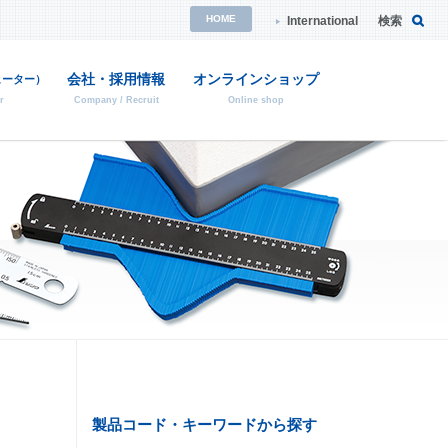
HOME
International
検索
会社・採用情報
オンラインショップ
ヒーター）
r
Company / Recruit
Online shop
・消耗品の検索
校正証明について
特注品のご案内
ご依頼方法や詳細はこちら
ご依頼方法や詳細はこちら
品の後継品紹介
製品コード・キーワードから探す