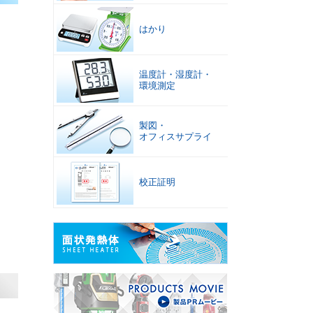
はかり
温度計
・
湿度計
・
環境測定
製図
・
オフィスサプライ
校正証明