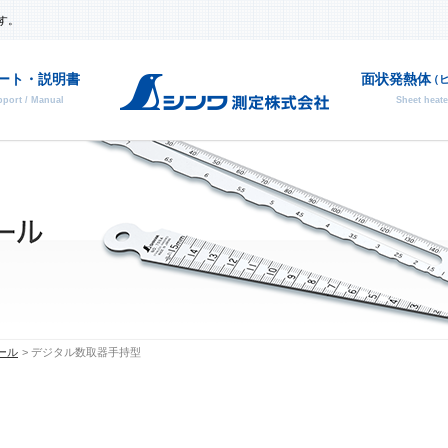
す。
ート・説明書
面状発熱体
（
port / Manual
Sheet heate
部品
廃番
ール
デジタル数取器手持型