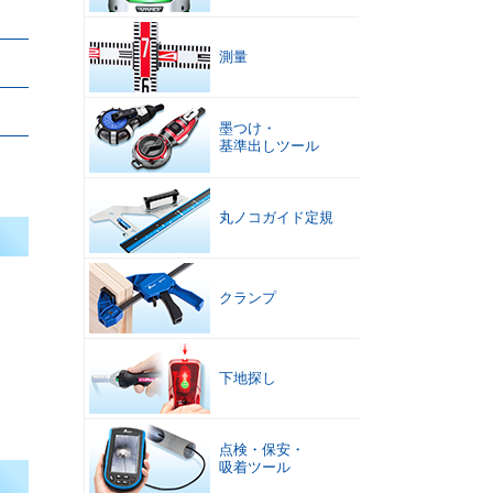
測量
墨つけ
・
基準出しツール
丸ノコガイド定規
クランプ
下地探し
点検
・
保安
・
吸着ツール