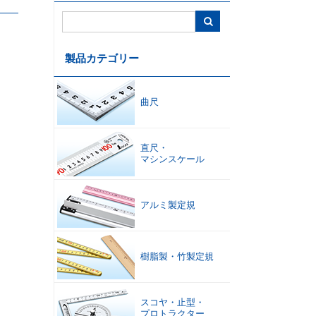
コンベックス
・
内装ツール
巻尺
水平器
製品カテゴリー
曲尺
直尺
・
マシンスケール
温度計
・
湿度計
・
製図
・
はかり
環境測定
オフィスサプライ
アルミ製定規
樹脂製
・
竹製定規
スコヤ
・
止型
・
プロトラクター