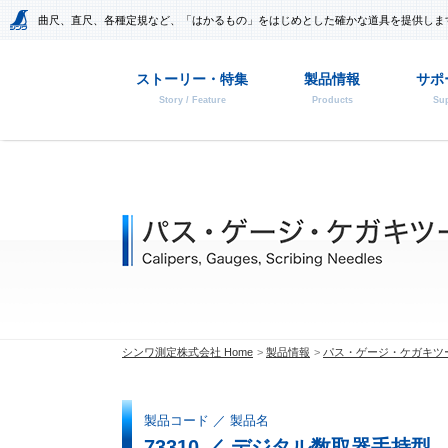
曲尺、直尺、各種定規など、「はかるもの」をはじめとした確かな道具を提供しま
ストーリー・特集
製品情報
サポ
Story / Feature
Products
Sup
シンワ測定株式会社 Home
製品情報
パス・ゲージ・ケガキツ
製品コード ／ 製品名
73310 ／ デジタル数取器手持型