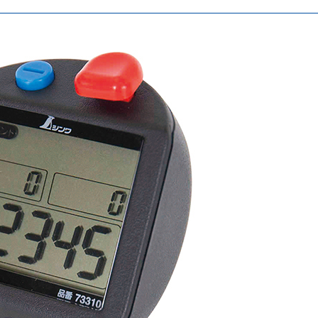
ノギス
・
スコヤ
・
止型
・
マイクロメーター
パス
・
ゲージ
・
樹脂製
・
竹製定規
プロトラクター
・
精密測定
ケガキツール
点検
・
保安
・
丸ノコガイド定規
クランプ
下地探し
吸着ツール