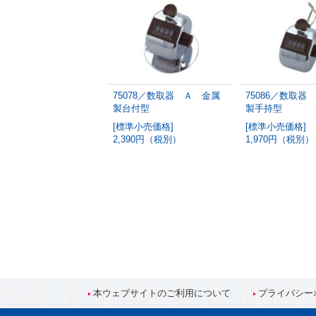
75078／数取器 Ａ 金属
75086／数取器
製台付型
製手持型
[標準小売価格]
[標準小売価格]
2,390円（税別）
1,970円（税別）
本ウェブサイトのご利用について
プライバシー