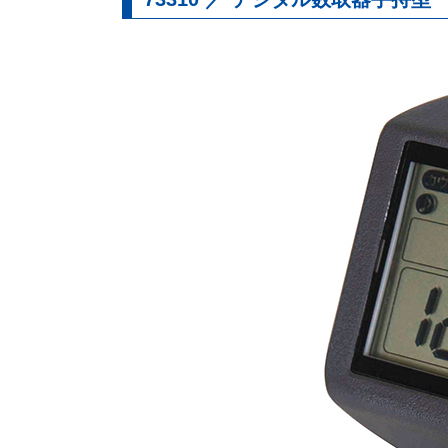
直尺
・
曲尺
マシンスケール
アルミ製定規
レーザー
・
墨つけ
・
光学測定
測量
基準出しツール