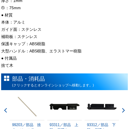
厚さ：1mm
巾：75mm
● 材質
本体：アルミ
ガイド面：ステンレス
補助板：ステンレス
保護キャップ：ABS樹脂
大型ハンドル：ABS樹脂、エラストマー樹脂
● 付属品
捨て木
部品・消耗品
(クリックするとオンラインショップへ移動します。)
 捨
99203／部品 捨
93311／部品 上
93312／部品 下
9