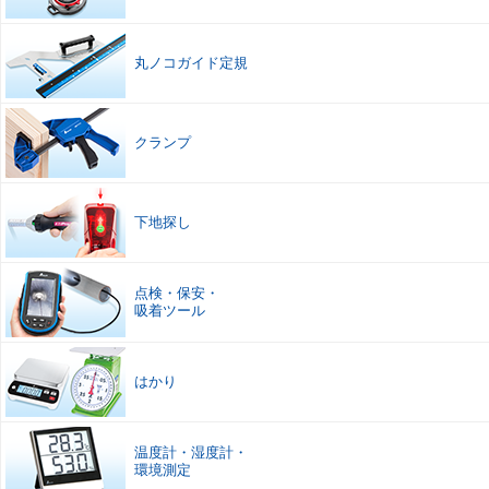
丸ノコガイド定規
クランプ
下地探し
点検
・
保安
・
吸着ツール
はかり
温度計
・
湿度計
・
環境測定