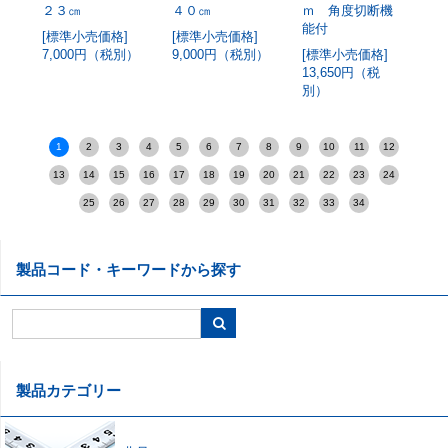
２３㎝
４０㎝
ｍ 角度切断機
ー
能付
[標準小売価格]
[標準小売価格]
[
7,000円（税別）
9,000円（税別）
[標準小売価格]
7
13,650円（税
別）
1
2
3
4
5
6
7
8
9
10
11
12
13
14
15
16
17
18
19
20
21
22
23
24
25
26
27
28
29
30
31
32
33
34
製品コード・キーワードから探す
製品カテゴリー