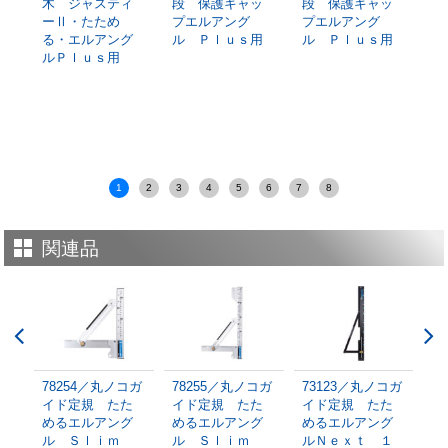
た
木 ジャスティ
段 保護キャッ
段 保護キャッ
手
ｕ
ーⅡ・たため
プエルアング
プエルアング
ム
・
る・エルアング
ル Ｐｌｕｓ用
ル Ｐｌｕｓ用
ト
き
ルＰｌｕｓ用
ル
1
2
3
4
5
6
7
8
関連品
コガ
78254／丸ノコガ
78255／丸ノコガ
73123／丸ノコガ
7
ル
イド定規 たた
イド定規 たた
イド定規 たた
イ
ｌ
めるエルアング
めるエルアング
めるエルアング
め
ル Ｓｌｉｍ
ル Ｓｌｉｍ
ルＮｅｘｔ １
ル