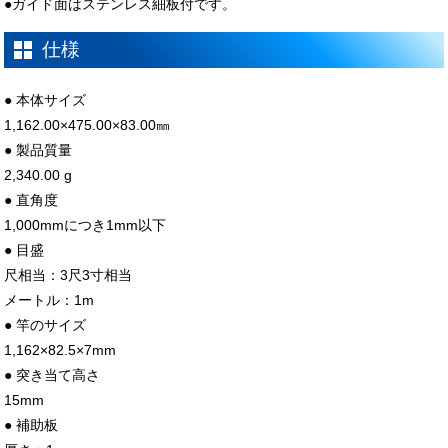
●ガイド面はステンレス細板付です。
仕様
● 本体サイズ
1,162.00×475.00×83.00㎜
● 製品質量
2,340.00 g
● 直角度
1,000mmにつき1mm以下
● 目盛
尺相当：3尺3寸相当
メートル：1m
● 竿のサイズ
1,162×82.5×7mm
● 突き当て高さ
15mm
● 補助板