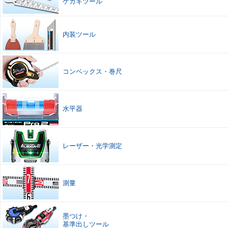
ケガキツール
内装ツール
コンベックス
・
巻尺
水平器
レーザー
・
光学測定
測量
墨つけ
・
基準出しツール