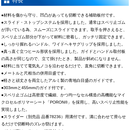
特長
●材料を傷から守り、凹凸があっても切断できる補助板付です。
●スライド・ストップシステムを採用しました。通常はスベリ止ゴム
が浮いている為、スムーズにスライドできます。取手を押さえると、
スベリ止ゴム部分が下がって材料に密着し、ガッチリ固定できます。
●しっかり握れるハンドル、ワイドヘキサグリップを採用しました。
●真っ直ぐ立つヒール形状を採用しました。ガイドとハンドル取付板
の高さが同じなので、立て掛けたとき、製品が斜めになりません。
●材料に当てて電気丸ノコを沿わせるだけで、直角に切断できます。
●メートルと尺相当の併用目盛です。
●軽さと頑丈さを両立したアルミ製の青地白目盛のガイドです。
●303mmと455mmのガイド付です。
●スベリ止ゴムは高密度で繊細、かつ均一なセル構造の高機能なマイ
クロセルポリマーシート「PORON®」を採用し、高いスベリ止性能を
実現しました。
●スライダー（別売品 品番78236）用溝付です。溝に合わせて滑らせ
るだけで切断時のズレが防げます。