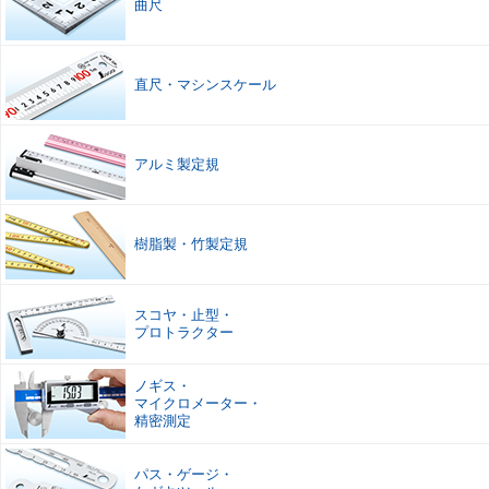
曲尺
直尺
・
マシンスケール
アルミ製定規
樹脂製
・
竹製定規
スコヤ
・
止型
・
プロトラクター
ノギス
・
マイクロメーター
・
精密測定
パス
・
ゲージ
・