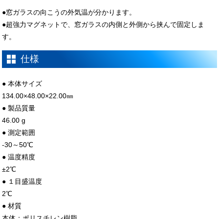
●窓ガラスの向こうの外気温が分かります。
●超強力マグネットで、窓ガラスの内側と外側から挟んで固定しま
す。
仕様
● 本体サイズ
134.00×48.00×22.00㎜
● 製品質量
46.00 g
● 測定範囲
-30～50℃
● 温度精度
±2℃
● １目盛温度
2℃
● 材質
本体：ポリスチレン樹脂