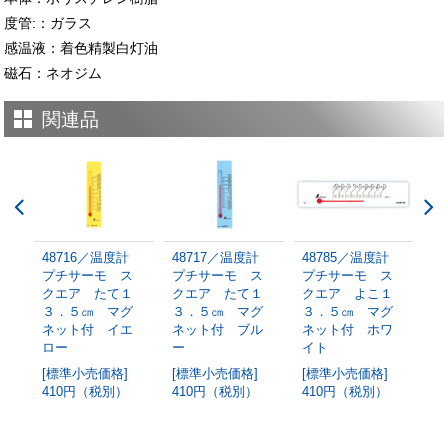
度管:：ガラス
感温液：着色精製白灯油
磁石：ネオジム
関連品
度計
48716／温度計
48717／温度計
48785／温度計
4
ス
プチサーモ ス
プチサーモ ス
プチサーモ ス
プ
１
クエア たて１
クエア たて１
クエア よこ１
ク
グ
３．５㎝ マグ
３．５㎝ マグ
３．５㎝ マグ
３
ワ
ネット付 イエ
ネット付 ブル
ネット付 ホワ
ネ
ロー
ー
イト
ロ
[標準小売価格]
[標準小売価格]
[標準小売価格]
[
410円（税別）
410円（税別）
410円（税別）
4