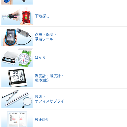
下地探し
点検
・
保安
・
吸着ツール
はかり
温度計
・
湿度計
・
環境測定
製図
・
オフィスサプライ
校正証明