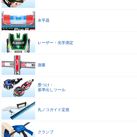
水平器
レーザー
・
光学測定
測量
墨つけ
・
基準出しツール
丸ノコガイド定規
クランプ