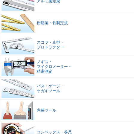
アルミ製定規
樹脂製
・
竹製定規
スコヤ
・
止型
・
プロトラクター
ノギス
・
マイクロメーター
・
精密測定
パス
・
ゲージ
・
ケガキツール
内装ツール
コンベックス
・
巻尺