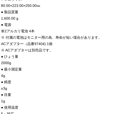
80.00×223.00×250.00㎜
● 製品質量
1,600.00 g
● 電源
単2アルカリ電池 4本
※ 付属の電池はモニター用の為、寿命が短い場合があります。
ACアダプター（品番97404) 1個
※ ACアダプターは別売品です。
● ひょう量
2000g
● 最小測定量
4g
● 精度
±3g
● 目量
1g
● 使用温度
5～35℃