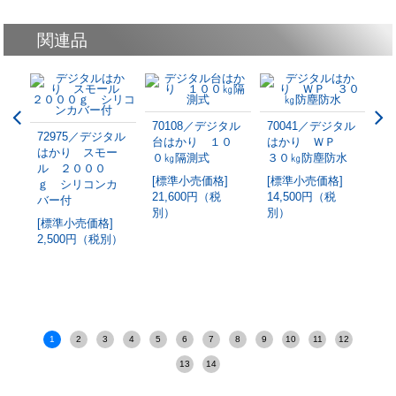
関連品
70108／デジタル
70041／デジタル
7
72975／デジタル
台はかり １０
はかり ＷＰ
は
はかり スモー
０㎏隔測式
３０㎏防塵防水
１
タル
ル ２０００
Ｐ
[標準小売価格]
[標準小売価格]
[
ｇ シリコンカ
水
21,600円（税
14,500円（税
9
バー付
別）
別）
[標準小売価格]
2,500円（税別）
1
2
3
4
5
6
7
8
9
10
11
12
13
14