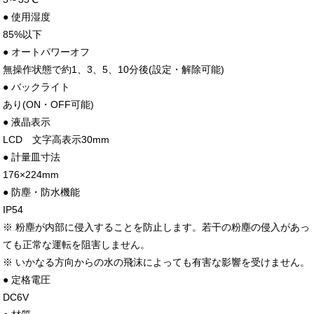
● 使用湿度
85%以下
● オートパワーオフ
無操作状態で約1、3、5、10分後(設定・解除可能)
● バックライト
あり(ON・OFF可能)
● 液晶表示
LCD 文字高表示30mm
● 計量皿寸法
176×224mm
● 防塵・防水機能
IP54
※ 粉塵が内部に侵入することを防止します。若干の粉塵の侵入があっ
ても正常な運転を阻害しません。
※ いかなる方向からの水の飛沫によっても有害な影響を受けません。
● 定格電圧
DC6V