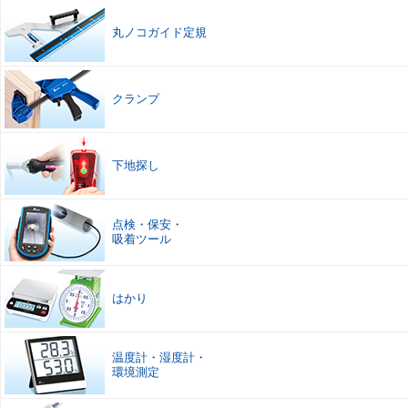
丸ノコガイド定規
クランプ
下地探し
点検
・
保安
・
吸着ツール
はかり
温度計
・
湿度計
・
環境測定