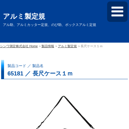
アルミ製定規
アル助、アルミカッター定規、のび助、ボックスアルミ定規
シンワ測定株式会社 Home
製品情報
アルミ製定規
長尺ケース１ｍ
製品コード ／ 製品名
65181 ／ 長尺ケース１ｍ