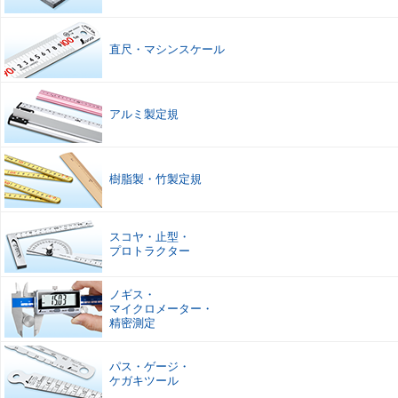
直尺
・
マシンスケール
アルミ製定規
樹脂製
・
竹製定規
スコヤ
・
止型
・
プロトラクター
ノギス
・
マイクロメーター
・
精密測定
パス
・
ゲージ
・
ケガキツール