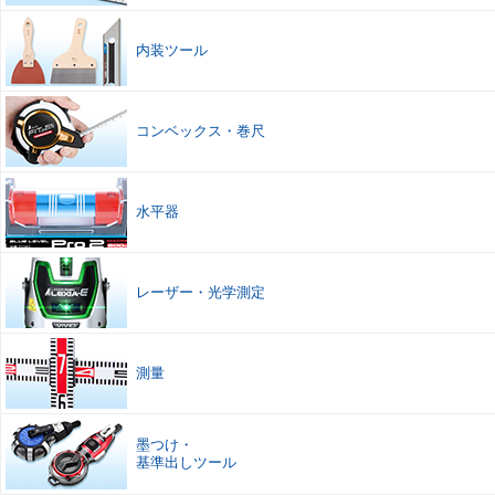
内装ツール
コンベックス
・
巻尺
水平器
レーザー
・
光学測定
測量
墨つけ
・
基準出しツール