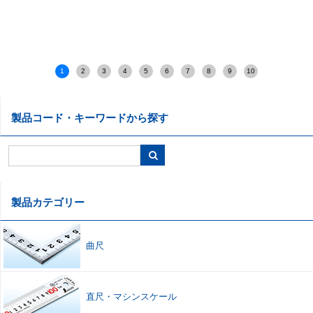
1
2
3
4
5
6
7
8
9
10
製品コード・キーワードから探す
製品カテゴリー
曲尺
直尺
・
マシンスケール