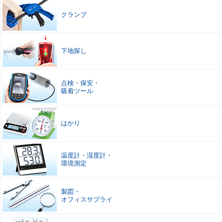
クランプ
下地探し
点検
・
保安
・
吸着ツール
はかり
温度計
・
湿度計
・
環境測定
製図
・
オフィスサプライ