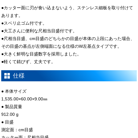
●カッター面に刃が食い込まないよう、ステンレス細板を取り付けて
あります。
●スベリ止ゴム付です。
●大工さんに便利な尺相当目盛付です。
●尺相当目盛、cm目盛のどちらかの目盛が本体の上段にあった場合、
その目盛の基点が左側端面になる仕様のW左基点タイプです。
●大きく鮮明な目盛数字を採用しました。
●軽くて錆びず、丈夫です。
仕様
● 本体サイズ
1,535.00×60.00×9.00㎜
● 製品質量
912.00 g
● 目盛
測定面：cm目盛
カッター面：尺相当目盛