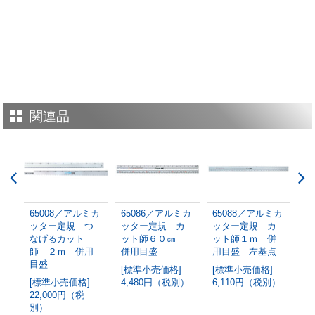
関連品
ミカ
65008／アルミカ
65086／アルミカ
65088／アルミカ
6
カ
ッター定規 つ
ッター定規 カ
ッター定規 カ
ッ
㎝
なげるカット
ット師６０㎝
ット師１ｍ 併
ッ
手
師 ２ｍ 併用
併用目盛
用目盛 左基点
用
目盛
[標準小売価格]
[標準小売価格]
[
[標準小売価格]
4,480円（税別）
6,110円（税別）
6
別）
22,000円（税
別）