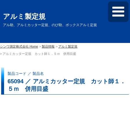
アルミ製定規
アル助、アルミカッター定規、のび助、ボックスアルミ定規
シンワ測定株式会社 Home
製品情報
アルミ製定規
アルミカッター定規 カット師１．５ｍ 併用目盛
製品コード ／ 製品名
65094 ／ アルミカッター定規 カット師１．
５ｍ 併用目盛