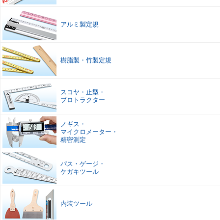
アルミ製定規
樹脂製
・
竹製定規
スコヤ
・
止型
・
プロトラクター
ノギス
・
マイクロメーター
・
精密測定
パス
・
ゲージ
・
ケガキツール
内装ツール