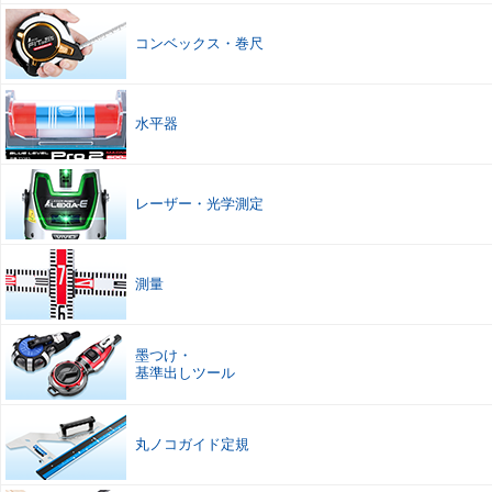
コンベックス
・
巻尺
水平器
レーザー
・
光学測定
測量
墨つけ
・
基準出しツール
丸ノコガイド定規