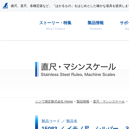
曲尺、直尺、各種定規など、「はかるもの」をはじめとした確かな道具を提供しま
ストーリー・特集
製品情報
サポ
Story / Feature
Products
Sup
シンワ測定株式会社 Home
製品情報
直尺・マシンスケール
製品コード ／ 製品名
15083 ／ イモノ尺 シルバー