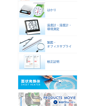
はかり
温度計
・
湿度計
・
環境測定
製図
・
オフィスサプライ
校正証明