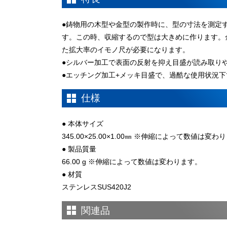
●鋳物用の木型や金型の製作時に、型の寸法を測定
す。この時、収縮するので型は大きめに作ります。
た拡大率のイモノ尺が必要になります。
●シルバー加工で表面の反射を抑え目盛が読み取り
●エッチング加工+メッキ目盛で、過酷な使用状況
仕様
● 本体サイズ
345.00×25.00×1.00㎜ ※伸縮によって数値は変わ
● 製品質量
66.00 g ※伸縮によって数値は変わります。
● 材質
ステンレスSUS420J2
関連品