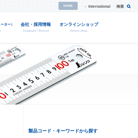
HOME
International
検索
会社・採用情報
オンラインショップ
ヒーター）
r
Company / Recruit
Online shop
・消耗品の検索
校正証明について
特注品のご案内
ご依頼方法や詳細はこちら
ご依頼方法や詳細はこちら
品の後継品紹介
製品コード・キーワードから探す