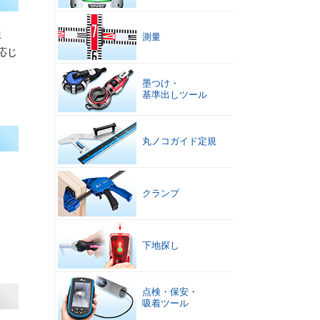
ま
測量
応じ
墨つけ
・
基準出しツール
丸ノコガイド定規
クランプ
下地探し
点検
・
保安
・
吸着ツール