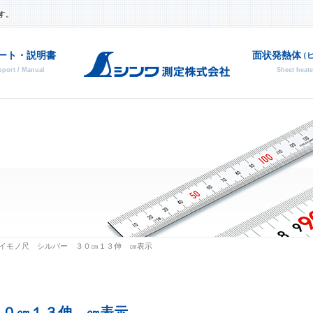
す。
ート・説明書
面状発熱体
（
port / Manual
Sheet heate
部品
廃番
イモノ尺 シルバー ３０㎝１３伸 ㎝表示
 ３０㎝１３伸 ㎝表示