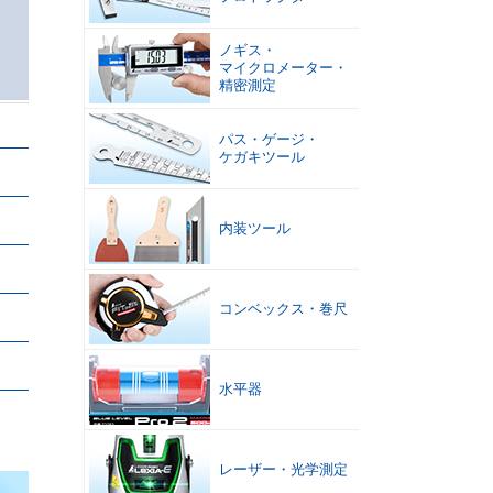
ノギス
・
マイクロメーター
・
精密測定
パス
・
ゲージ
・
ケガキツール
内装ツール
コンベックス
・
巻尺
水平器
レーザー
・
光学測定