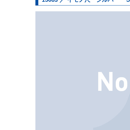
直尺
・
曲尺
マシンスケール
アルミ製定規
レーザー
・
墨つけ
・
光学測定
測量
基準出しツール