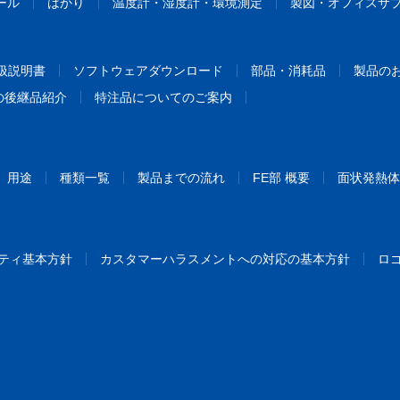
ール
はかり
温度計・湿度計・環境測定
製図・オフィスサ
扱説明書
ソフトウェアダウンロード
部品・消耗品
製品の
の後継品紹介
特注品についてのご案内
用途
種類一覧
製品までの流れ
FE部 概要
面状発熱体
ティ基本方針
カスタマーハラスメントへの対応の基本方針
ロ