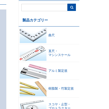
コンベックス
・
内装ツール
巻尺
水平器
製品カテゴリー
曲尺
直尺
・
マシンスケール
温度計
・
湿度計
・
製図
・
はかり
環境測定
オフィスサプライ
アルミ製定規
樹脂製
・
竹製定規
スコヤ
・
止型
・
プロトラクター