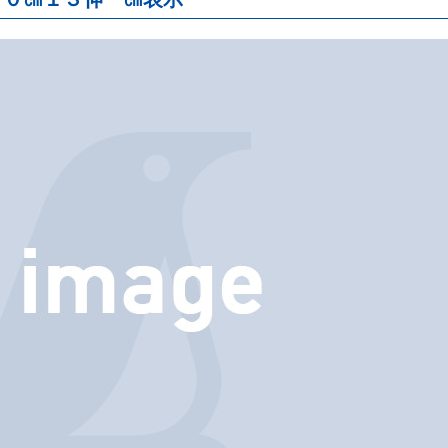
ノギス
・
スコヤ
・
止型
・
マイクロメーター
パス
・
ゲージ
・
樹脂製
・
竹製定規
プロトラクター
・
精密測定
ケガキツール
点検
・
保安
・
丸ノコガイド定規
クランプ
下地探し
吸着ツール