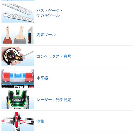
パス
・
ゲージ
・
ケガキツール
内装ツール
コンベックス
・
巻尺
水平器
レーザー
・
光学測定
測量