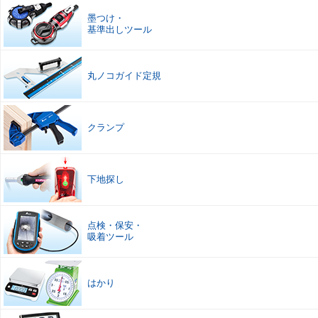
墨つけ
・
基準出しツール
丸ノコガイド定規
クランプ
下地探し
点検
・
保安
・
吸着ツール
はかり