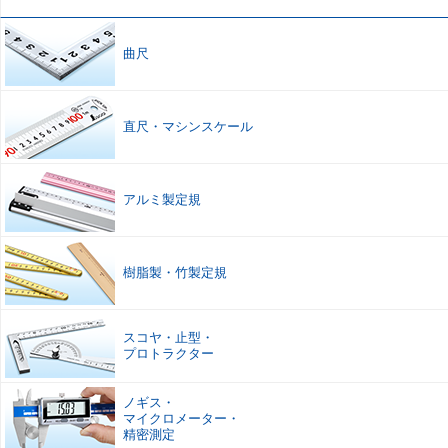
曲尺
直尺
・
マシンスケール
アルミ製定規
樹脂製
・
竹製定規
スコヤ
・
止型
・
プロトラクター
ノギス
・
マイクロメーター
・
精密測定