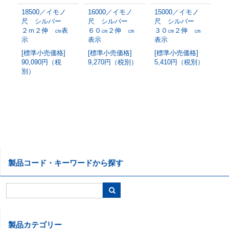
18500／イモノ
16000／イモノ
15000／イモノ
4
尺 シルバー
尺 シルバー
尺 シルバー
尺
２ｍ２伸 ㎝表
６０㎝２伸 ㎝
３０㎝２伸 ㎝
１
示
表示
表示
表
[標準小売価格]
[標準小売価格]
[標準小売価格]
[
90,090円（税
9,270円（税別）
5,410円（税別）
2
別）
製品コード・キーワードから探す
製品カテゴリー