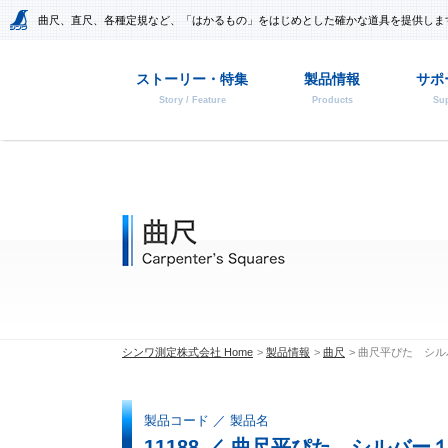
曲尺、直尺、各種定規など、「はかるもの」をはじめとした確かな道具を提供しま
ストーリー・特集
製品情報
サポ
Story / Feature
Products
Sup
シンワ測定株式会社 Home
製品情報
曲尺
曲尺平ぴた シル
製品コード ／ 製品名
11188 ／ 曲尺平ぴた シルバ