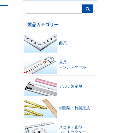
コンベックス
・
内装ツール
巻尺
水平器
製品カテゴリー
曲尺
直尺
・
マシンスケール
温度計
・
湿度計
・
製図
・
はかり
環境測定
オフィスサプライ
アルミ製定規
樹脂製
・
竹製定規
スコヤ
・
止型
・
プロトラクター