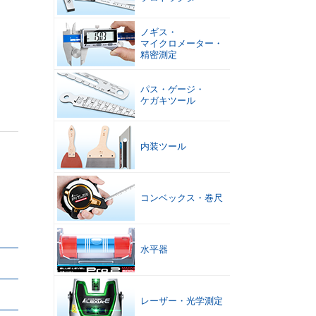
ノギス
・
マイクロメーター
・
精密測定
パス
・
ゲージ
・
ケガキツール
内装ツール
コンベックス
・
巻尺
水平器
レーザー
・
光学測定