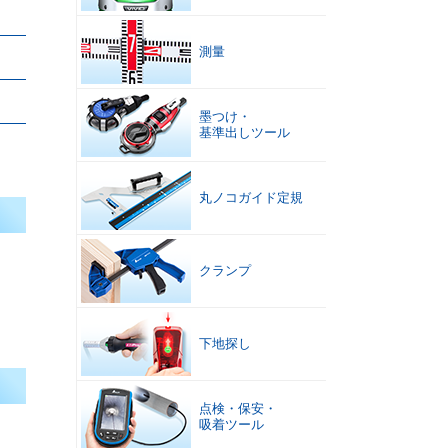
測量
墨つけ
・
基準出しツール
丸ノコガイド定規
クランプ
下地探し
点検
・
保安
・
吸着ツール