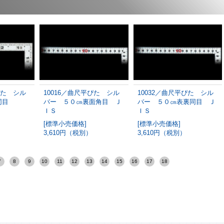
ぴた シル
10016／曲尺平ぴた シル
10032／曲尺平ぴた シル
同目
バー ５０㎝裏面角目 Ｊ
バー ５０㎝表裏同目 Ｊ
ＩＳ
ＩＳ
[標準小売価格]
[標準小売価格]
3,610円（税別）
3,610円（税別）
7
8
9
10
11
12
13
14
15
16
17
18