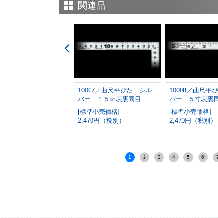
関連品
620／曲尺平ぴた シル
10007／曲尺平ぴた シル
10008／曲尺平
 １尺表裏同目
バー １５㎝表裏同目
バー ５寸表裏
準小売価格]
[標準小売価格]
[標準小売価格]
360円（税別）
2,470円（税別）
2,470円（税別）
1
2
3
4
5
6