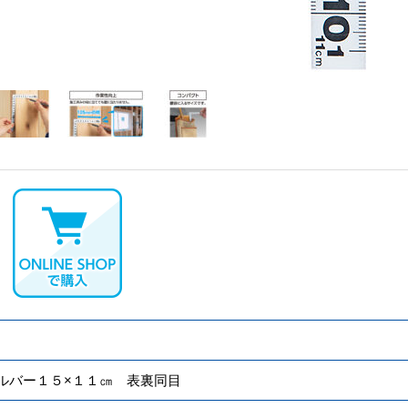
ルバー１５×１１㎝ 表裏同目