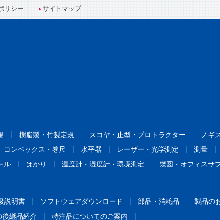
ポリシー
サイトマップ
規
樹脂製・竹製定規
スコヤ・止型・プロトラクター
ノギ
コンベックス・巻尺
水平器
レーザー・光学測定
測量
ール
はかり
温度計・湿度計・環境測定
製図・オフィスサ
扱説明書
ソフトウェアダウンロード
部品・消耗品
製品の
の後継品紹介
特注品についてのご案内