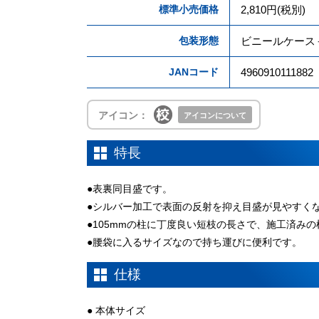
標準小売価格
2,810円(税別)
包装形態
ビニールケース
JANコード
4960910111882
アイコン：
アイコンについて
特長
●表裏同目盛です。
●シルバー加工で表面の反射を抑え目盛が見やすく
●105mmの柱に丁度良い短枝の長さで、施工済み
●腰袋に入るサイズなので持ち運びに便利です。
仕様
● 本体サイズ