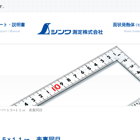
す。
ート・説明書
面状発熱体
（
port / Manual
Sheet heate
部品
廃番
バー１５×１１㎝ 表裏同目
ー１５×１１㎝ 表裏同目