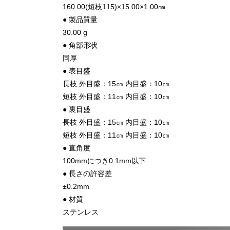
160.00(短枝115)×15.00×1.00㎜
● 製品質量
30.00 g
● 角部形状
同厚
● 表目盛
長枝 外目盛：15㎝ 内目盛：10㎝
短枝 外目盛：11㎝ 内目盛：10㎝
● 裏目盛
長枝 外目盛：15㎝ 内目盛：10㎝
短枝 外目盛：11㎝ 内目盛：10㎝
● 直角度
100mmにつき0.1mm以下
● 長さの許容差
±0.2mm
● 材質
ステンレス