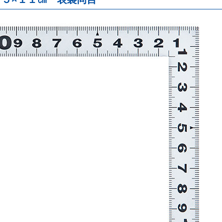
ノギス
・
スコヤ
・
止型
・
マイクロメーター
パス
・
ゲージ
・
樹脂製
・
竹製定規
プロトラクター
・
精密測定
ケガキツール
点検
・
保安
・
丸ノコガイド定規
クランプ
下地探し
吸着ツール