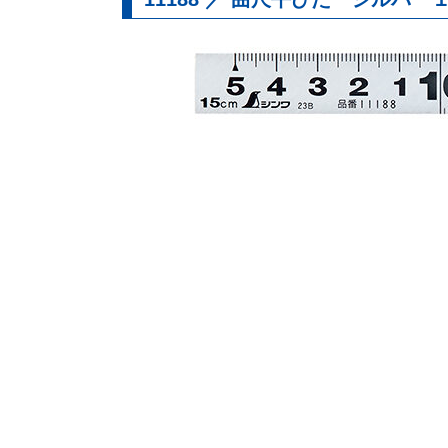
直尺
・
曲尺
マシンスケール
アルミ製定規
レーザー
・
墨つけ
・
光学測定
測量
基準出しツール