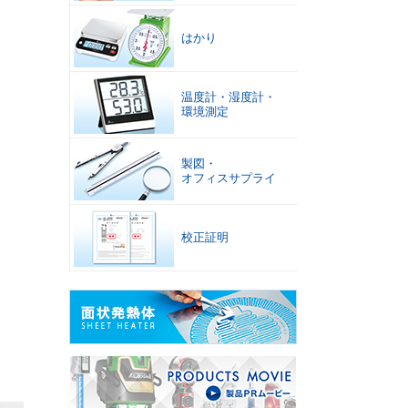
はかり
温度計
・
湿度計
・
環境測定
製図
・
オフィスサプライ
校正証明