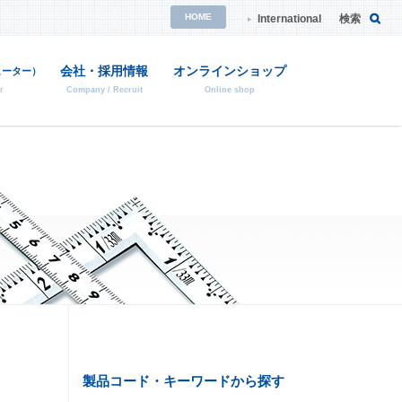
HOME
International
検索
会社・採用情報
オンラインショップ
ヒーター）
r
Company / Recruit
Online shop
・消耗品の検索
校正証明について
特注品のご案内
ご依頼方法や詳細はこちら
ご依頼方法や詳細はこちら
品の後継品紹介
製品コード・キーワードから探す