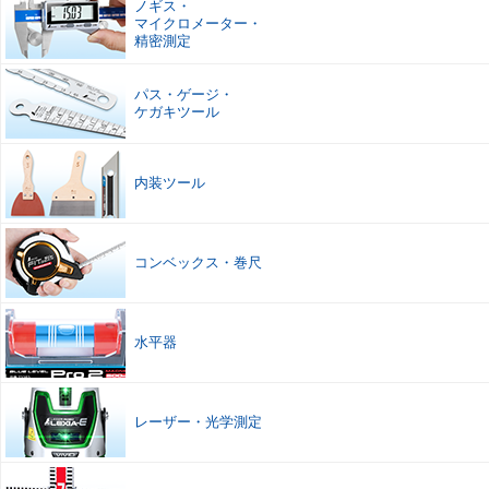
ノギス
・
マイクロメーター
・
精密測定
パス
・
ゲージ
・
ケガキツール
内装ツール
コンベックス
・
巻尺
水平器
レーザー
・
光学測定