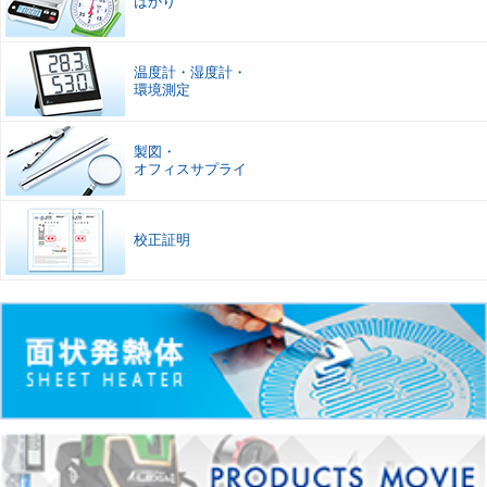
はかり
温度計
・
湿度計
・
環境測定
製図
・
オフィスサプライ
校正証明