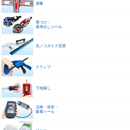
測量
墨つけ
・
基準出しツール
丸ノコガイド定規
クランプ
下地探し
点検
・
保安
・
吸着ツール