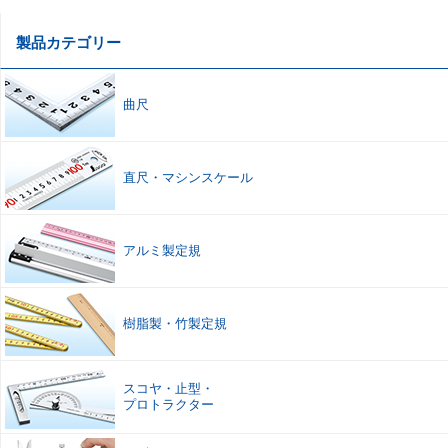
製品カテゴリー
曲尺
直尺
・
マシンスケール
アルミ製定規
樹脂製
・
竹製定規
スコヤ
・
止型
・
プロトラクター