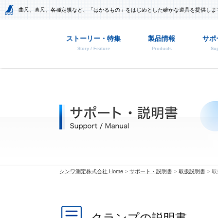
曲尺、直尺、各種定規など、「はかるもの」をはじめとした確かな道具を提供しま
ストーリー・特集
製品情報
サポ
Story / Feature
Products
Sup
シンワ測定株式会社 Home
サポート・説明書
取扱説明書
取
クランプの説明書