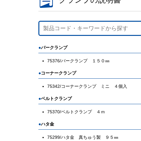
直尺
・
曲尺
マシンスケール
アルミ製定規
バークランプ
75376/バークランプ １５０㎜
コーナークランプ
レーザー
・
墨つけ
・
光学測定
測量
基準出しツール
75342/コーナークランプ ミニ ４個入
ベルトクランプ
75370/ベルトクランプ ４ｍ
ハタ金
75299/ハタ金 真ちゅう製 ９５㎜