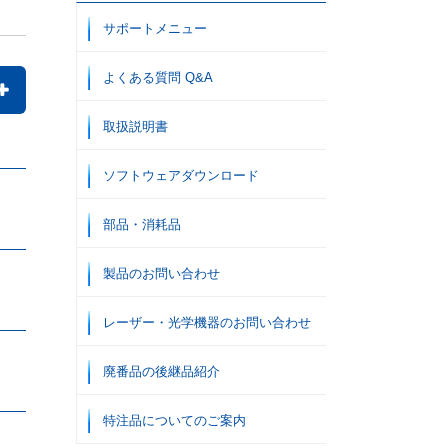
サポートメニュー
コンベックス
・
内装ツール
巻尺
水平器
よくある質問 Q&A
取扱説明書
ソフトウェアダウンロード
部品・消耗品
温度計
・
湿度計
・
製図
・
はかり
環境測定
オフィスサプライ
製品のお問い合わせ
レーザー・光学機器のお問い合わせ
廃番品の後継品紹介
特注品についてのご案内