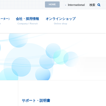
HOME
International
検索
会社・採用情報
オンラインショップ
ヒーター）
r
Company / Recruit
Online shop
・消耗品の検索
校正証明について
特注品のご案内
ご依頼方法や詳細はこちら
ご依頼方法や詳細はこちら
品の後継品紹介
サポート・説明書