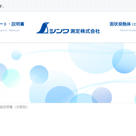
す。
ート・説明書
面状発熱体
（
port / Manual
Sheet heate
部品
廃番
扱説明書（分類別）