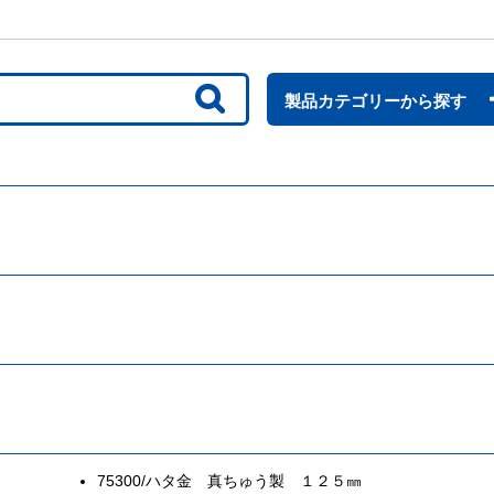
ノギス
・
スコヤ
・
止型
・
マイクロメーター
パス
・
ゲージ
・
樹脂製
・
竹製定規
プロトラクター
・
精密測定
ケガキツール
製品カテゴリーから探す
点検
・
保安
・
丸ノコガイド定規
クランプ
下地探し
吸着ツール
75300/ハタ金 真ちゅう製 １２５㎜