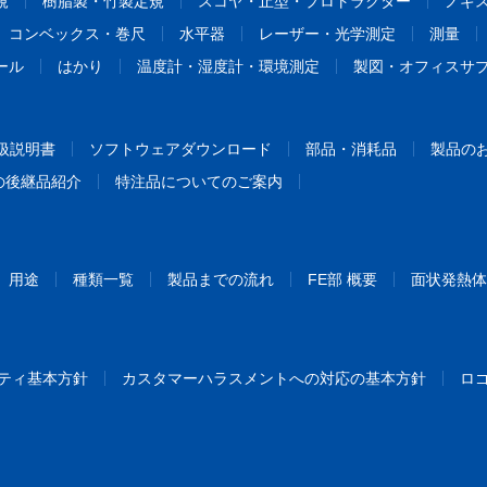
規
樹脂製・竹製定規
スコヤ・止型・プロトラクター
ノギ
コンベックス・巻尺
水平器
レーザー・光学測定
測量
ール
はかり
温度計・湿度計・環境測定
製図・オフィスサ
扱説明書
ソフトウェアダウンロード
部品・消耗品
製品の
の後継品紹介
特注品についてのご案内
用途
種類一覧
製品までの流れ
FE部 概要
面状発熱体
ティ基本方針
カスタマーハラスメントへの対応の基本方針
ロ