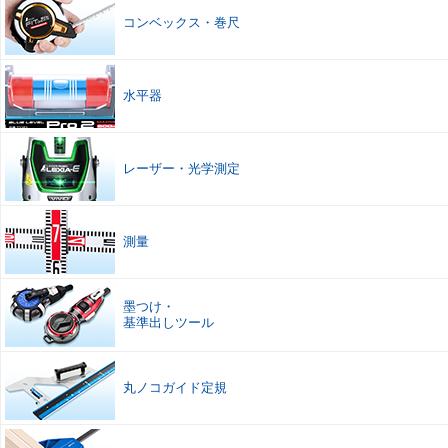
コンベックス
・
巻尺
水平器
レーザー
・
光学測定
測量
墨つけ
・
基準出しツール
丸ノコガイド定規