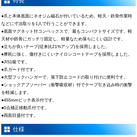
特長
●爪と本体底面にネオジム磁石が付いているため、軽天・鉄骨作業時
などに寸法取りを1人で行うことができます。
●底面マグネット付コンベックスで、最もコンパクトサイズです。軽
天材や鉄骨にガッチリ固定し、軽量なため落ちにくい設計です。
●立ちが良いテープ(従来比21%アップ)を採用しました。
●摩耗に強く、傷付きにくいナイロンコートテープを採用しました。
●JIS1級です。
●爪ガード付です。
●大型フックハンガーで、落下防止コードの取り付けに便利です。
●ショックアブソーバー（衝撃吸収材）付でテープ引き込み時の衝撃
を軽減します。
●455mmピッチ表示付です。
●0点補正移動爪付です。
●両面目盛付です。
仕様