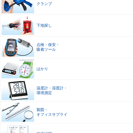
クランプ
下地探し
点検
・
保安
・
吸着ツール
はかり
温度計
・
湿度計
・
環境測定
製図
・
オフィスサプライ