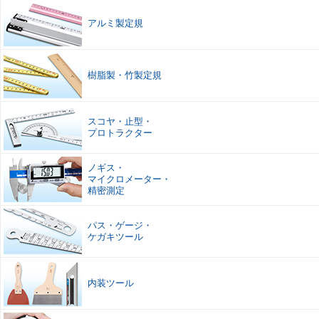
アルミ製定規
樹脂製
・
竹製定規
スコヤ
・
止型
・
プロトラクター
ノギス
・
マイクロメーター
・
精密測定
パス
・
ゲージ
・
ケガキツール
内装ツール