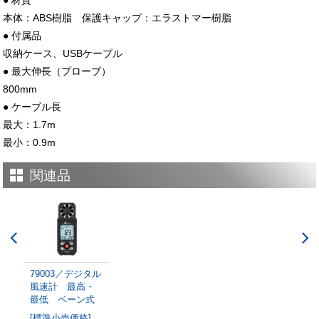
● 材質
本体：ABS樹脂 保護キャップ：エラストマー樹脂
● 付属品
収納ケース、USBケーブル
● 最大伸長（プローブ）
800mm
● ケーブル長
最大：1.7m
最小：0.9m
関連品
79003／デジタル
風速計 最高・
最低 ベーン式
[標準小売価格]