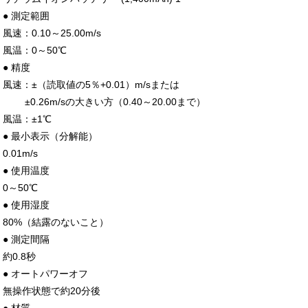
● 測定範囲
風速：0.10～25.00m/s
風温：0～50℃
● 精度
風速：±（読取値の5％+0.01）m/sまたは
±0.26m/sの大きい方（0.40～20.00まで）
風温：±1℃
● 最小表示（分解能）
0.01m/s
● 使用温度
0～50℃
● 使用湿度
80%（結露のないこと）
● 測定間隔
約0.8秒
● オートパワーオフ
無操作状態で約20分後