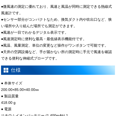
●微風速の測定に優れており、風速と風温が同時に測定できる熱線式
風速計です。
●センサー部分がコンパクトなため、換気ダクト内や吹出口など、狭
い場所や入り組んだ場所でも測定ができます。
●風速が一目でわかるデジタル表示です。
●風速測定時に便利な最高・最低値表示機能付です。
●風温、風量測定、単位の変更など操作がワンボタンで可能です。
●天井の空調設備など、手が届かない所の測定時に手元で風速を確認
できる便利な伸縮式プローブです。
仕様
● 本体サイズ
200.00×85.00×40.00㎜
● 製品質量
418.00 g
● 電源
リチウムイオンバッテリー (1,400mAh) 1