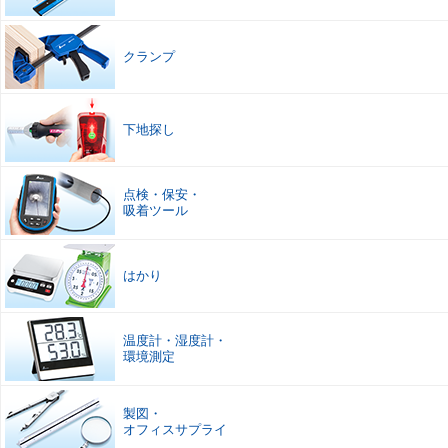
クランプ
下地探し
点検
・
保安
・
吸着ツール
はかり
温度計
・
湿度計
・
環境測定
製図
・
オフィスサプライ