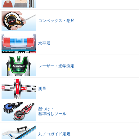
コンベックス
・
巻尺
水平器
レーザー
・
光学測定
測量
墨つけ
・
基準出しツール
丸ノコガイド定規