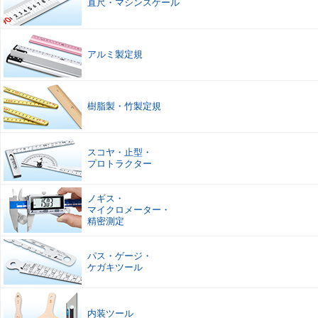
直尺
・
マシンスケール
アルミ製定規
樹脂製
・
竹製定規
スコヤ
・
止型
・
プロトラクター
ノギス
・
マイクロメーター
・
精密測定
パス
・
ゲージ
・
ケガキツール
内装ツール